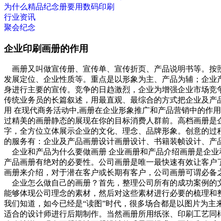
为什么精品纪念册要用数码印刷
行业资讯
聚会纪念
企业印刷画册的作用
画册又叫做宣传册、宣传单、宣传折页、产品说明书等。按照
发展定位、企业性质等。重点是以形象为主、产品为辅；企业
身进行主要的宣传。竞争的日趋激烈，企业为增强企业市场竞
传统业务员的长篇叙述，用最直观、最综合的方式把企业及产
用 在现代商务活动中,画册在企业形象推广和产品营销中的作
过精美的画册静态的展现在你的目标消费人群前。高档画册是
字，全方位立体展示企业的文化、理念、品牌形象。创意的过
的服务有：企业及产品画册设计画册设计、书籍装帧设计、产
企业和产品为什么要做画册 企业画册和产品介绍画册是企业
产品画册有绝对的必要性。公司画册是唯一最快速有效让客户
画册来介绍，对于潜在客户或长期有客户，公司画册可谓必备
企业怎么做自己的画册？首先，整理公司所有的成功案例的文字
能够体现公司理念的素材，然后对这些素材进行必要的梳理和
我们知道，如今已经是“读图”时代，很多场合都是以图片为
适合的设计师进行后期制作。当然画册所用纸张、印刷工艺同样