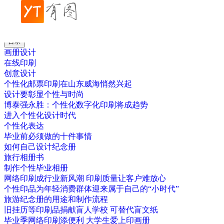
帮助中心
创意设计
企业印刷画册的作用
目录
画册设计
在线印刷
创意设计
个性化邮票印刷在山东威海悄然兴起
设计要彰显个性与时尚
博泰强永胜：个性化数字化印刷将成趋势
进入个性化设计时代
个性化表达
毕业前必须做的十件事情
如何自己设计纪念册
旅行相册书
制作个性毕业相册
网络印刷成行业新风潮 印刷质量让客户难放心
个性印品为年轻消费群体迎来属于自己的“小时代”
旅游纪念册的用途和制作流程
旧挂历等印刷品捐献盲人学校 可替代盲文纸
毕业季网络印刷添便利 大学生爱上印画册