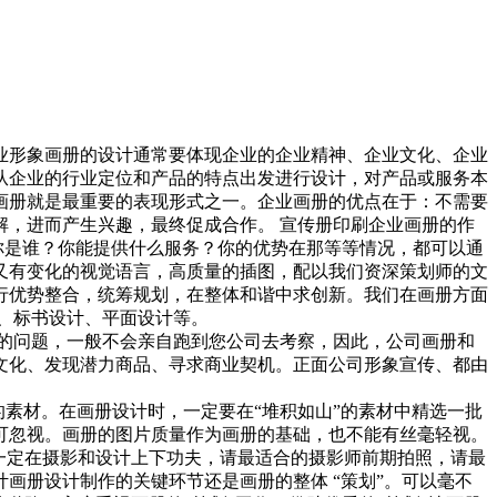
业形象画册的设计通常要体现企业的企业精神、企业文化、企业
从企业的行业定位和产品的特点出发进行设计，对产品或服务本
画册就是最重要的表现形式之一。企业画册的优点在于：不需要
，进而产生兴趣，最终促成合作。 宣传册印刷企业画册的作
你是谁？你能提供什么服务？你的优势在那等等情况，都可以通
又有变化的视觉语言，高质量的插图，配以我们资深策划师的文
行优势整合，统筹规划，在整体和谐中求创新。我们在画册方面
计、标书设计、平面设计等。
的问题，一般不会亲自跑到您公司去考察，因此，公司画册和
文化、发现潜力商品、寻求商业契机。正面公司形象宣传、都由
素材。在画册设计时，一定要在“堆积如山”的素材中精选一批
可忽视。画册的图片质量作为画册的基础，也不能有丝毫轻视。
一定在摄影和设计上下功夫，请最适合的摄影师前期拍照，请最
画册设计制作的关键环节还是画册的整体 “策划”。可以毫不