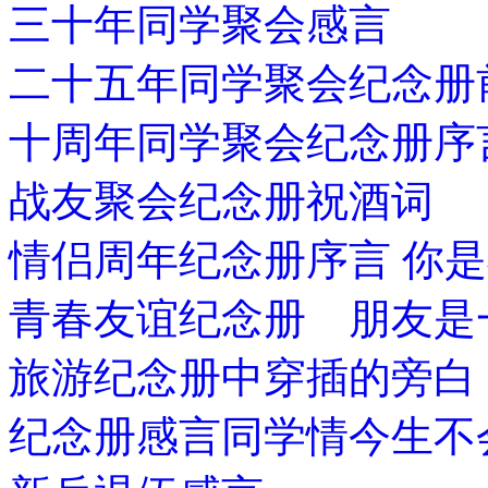
三十年同学聚会感言
二十五年同学聚会纪念册
十周年同学聚会纪念册序
战友聚会纪念册祝酒词
情侣周年纪念册序言 你
青春友谊纪念册 朋友是
旅游纪念册中穿插的旁白
纪念册感言同学情今生不