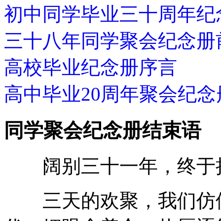
初中同学毕业三十周年纪
三十八年同学聚会纪念册
高校毕业纪念册序言
高中毕业20周年聚会纪念
同学聚会纪念册结束语
阔别三十一年，终于把
三天的欢聚，我们仿佛