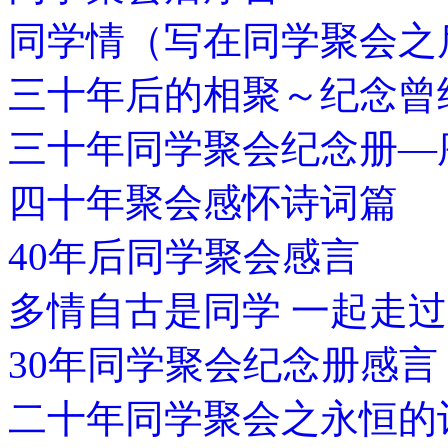
同学情（写在同学聚会之
三十年后的相聚～纪念曾
三十年同学聚会纪念册—
四十年聚会感怀诗词篇
40年后同学聚会感言
多情自古是同学 一起走
30年同学聚会纪念册感言
二十年同学聚会之永恒的