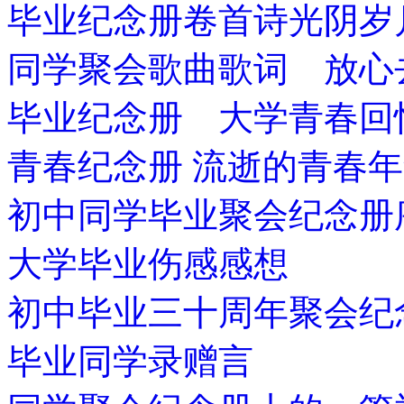
毕业纪念册卷首诗光阴岁
同学聚会歌曲歌词 放心
毕业纪念册 大学青春回
青春纪念册 流逝的青春
初中同学毕业聚会纪念册
大学毕业伤感感想
初中毕业三十周年聚会纪
毕业同学录赠言