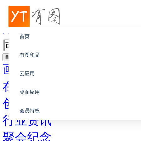
帮助中心
聚会纪念
首页
同学聚会纪念册结束语
有图印品
目录
画册设计
云应用
在线印刷
桌面应用
创意设计
会员特权
行业资讯
聚会纪念