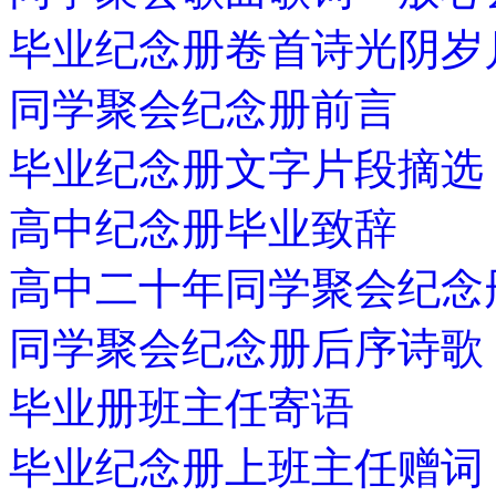
毕业纪念册卷首诗光阴岁
同学聚会纪念册前言
毕业纪念册文字片段摘选
高中纪念册毕业致辞
高中二十年同学聚会纪念
同学聚会纪念册后序诗歌
毕业册班主任寄语
毕业纪念册上班主任赠词